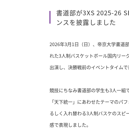
書道部が3XS 2025-26
ンスを披露しました
2026年
3
月
1
日（日）、帝京大学書道
れた
3
人制バスケットボール国内リー
出演し、決勝戦前のイベントタイムで
競技にちなみ書道部の学生も
3
人一組
「天下統一」にあわせたテーマのパフ
るしく入れ替わる
3
人制バスケのスピ
感で表現しました。