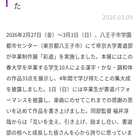
た
2026.03.09
2026年
2
月
27
日（金）～
3
月
1
日（日）、八王子市学園
都市センター（東京都八王子市）にて帝京大学書道部
が卒業制作展「彩道」を実施しました。本展にはこの
春大学を卒業する学生
10
人による漢字・かな・調和体
の作品
33
点を展示し、
4
年間で学び得たことの集大成
を披露しました。
1
日（日）には卒業生が書道パフォ
ーマンスを披露し、楽曲にのせてこれまでの感謝の思
いを込めて作品を書き上げました。同部監督 福井淳
哉からは「互いを支え、引き上げ、励まし合い、書道
部の核へと成長した皆さんを心から誇りに思っていま